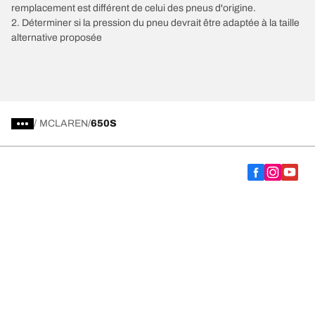
remplacement est différent de celui des pneus d'origine.
2. Déterminer si la pression du pneu devrait être adaptée à la taille
alternative proposée
/
MCLAREN
650S
Choisir le bon pneu
Nos dernières innovations
Nous sommes BFGoodrich