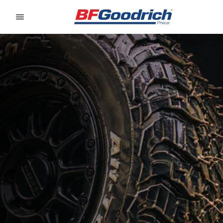
Go to page content
Go to page navigation