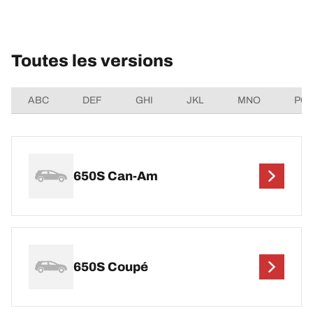
Toutes les versions
ABC
DEF
GHI
JKL
MNO
PQ
650S Can-Am
650S Coupé