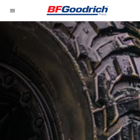
Go to page content
Go to page navigation