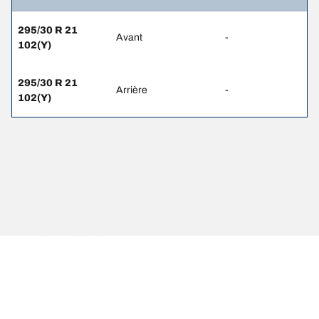
295/30 R 21
Avant
-
102(Y)
295/30 R 21
Arrière
-
102(Y)
Mentions légales
Les indices de charge et/ou de vitesse affichés peuvent différer
légèrement de la dimension d'origine spécifiée sur l'étiquette du
véhicule. En tant que professionnel qualifié, votre revendeur de
pneus sera en mesure de :
1. Vous informer si l'indice de charge et/ou de vitesse des pneus de