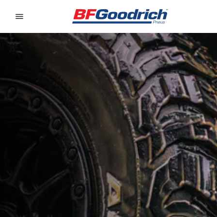
Go to page content
Go to page navigation