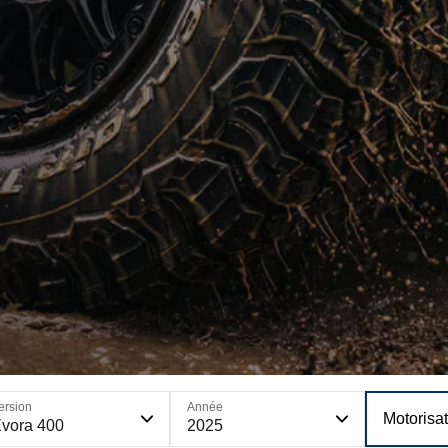
ersion
Année
Motorisa
vora 400
2025