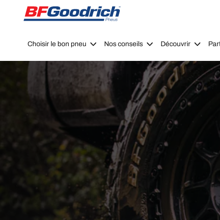
Go to page content
Go to page navigation
Choisir le bon pneu
Nos conseils
Découvrir
Par