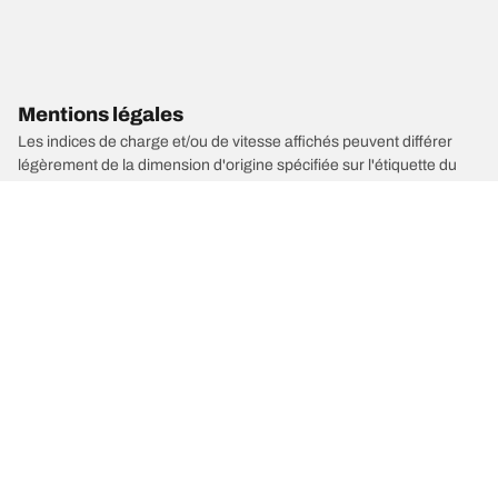
Mentions légales
Les indices de charge et/ou de vitesse affichés peuvent différer
légèrement de la dimension d'origine spécifiée sur l'étiquette du
véhicule. En tant que professionnel qualifié, votre revendeur de
pneus sera en mesure de :
1. Vous informer si l'indice de charge et/ou de vitesse des pneus de
remplacement est différent de celui des pneus d'origine.
2. Déterminer si la pression du pneu devrait être adaptée à la taille
alternative proposée
/
Eletre
Eletre S