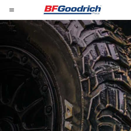
Go to page content
Go to page navigation