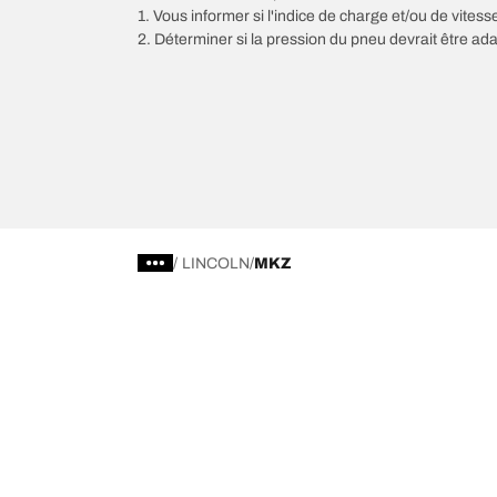
1. Vous informer si l'indice de charge et/ou de vite
2. Déterminer si la pression du pneu devrait être ada
/
LINCOLN
MKZ
Choisir le bon pneu
Nos derniè
Trouver le pneu qui vous correspond
BFGoodrich Al
Pneus 4x4 / Tout-terrain
BFGoodrich Tra
Pneus voiture et utilitaire
BFGoodrich M