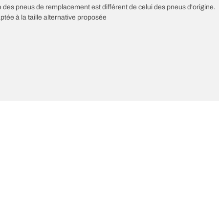
sse des pneus de remplacement est différent de celui des pneus d'origine.
ptée à la taille alternative proposée
res innovations
Nous sommes BFGoodric
Votre configuration
l-Terrain T/A KO3
Notre histoire
il-terrain T/A
Off-road
ud-Terrain T/A KM3
Partenariats