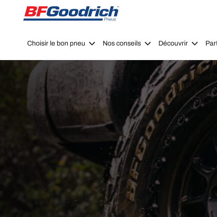
Go to page content
Go to page navigation
Choisir le bon pneu
Nos conseils
Découvrir
Par