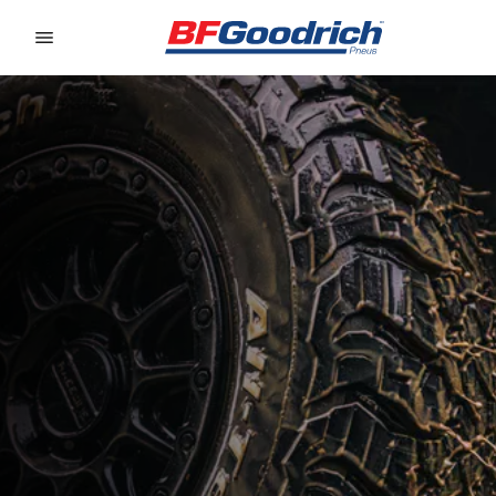
Go to page content
Go to page navigation