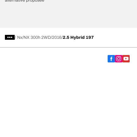
alternative proposée
/
Nx
NX 300h 2WD
2016
2.5 Hybrid 197
Choisir le bon pneu
Nos dernières innovations
Nous sommes BFGoodrich
Aide et support