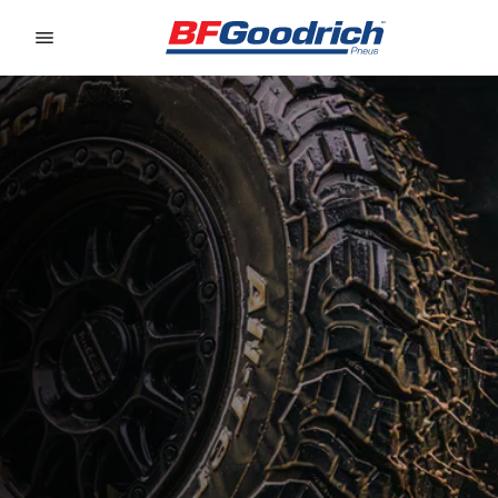
Go to page content
Go to page navigation