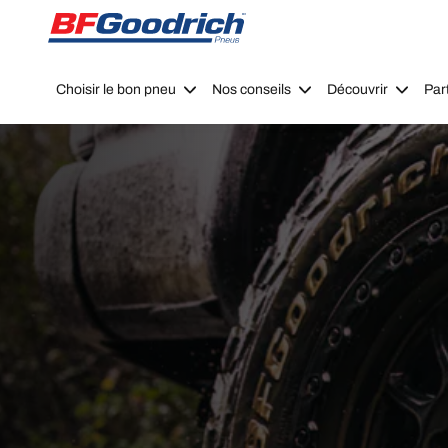
Go to page content
Go to page navigation
Choisir le bon pneu
Nos conseils
Découvrir
Par