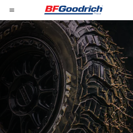
Go to page content
Go to page navigation