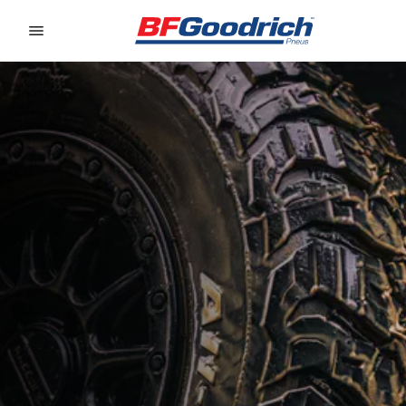
Go to page content
Go to page navigation