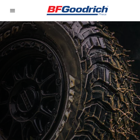
Go to page content
Go to page navigation