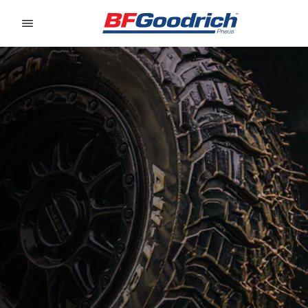
Go to page content
Go to page navigation