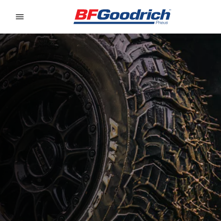
Go to page content
Go to page navigation