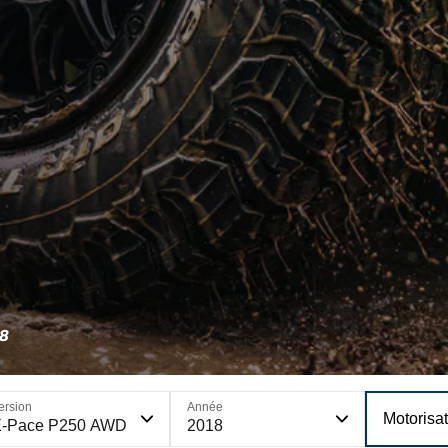
8
ersion
Année
Motorisa
E-Pace P250 AWD
2018