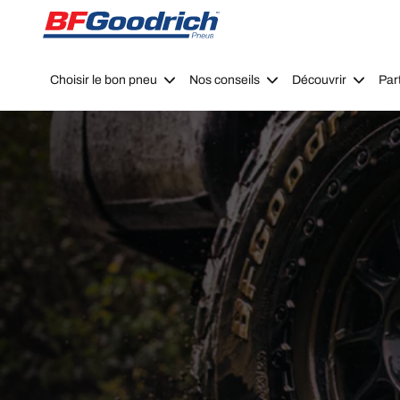
Go to page content
Go to page navigation
Choisir le bon pneu
Nos conseils
Découvrir
Par