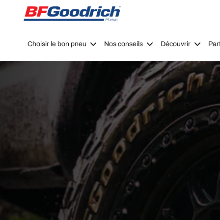
Go to page content
Go to page navigation
Choisir le bon pneu
Nos conseils
Découvrir
Par