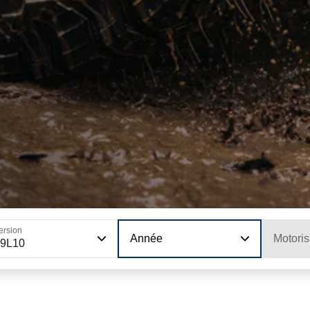
ersion
Année
Motoris
29L10