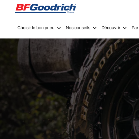
Go to page content
Go to page navigation
Choisir le bon pneu
Nos conseils
Découvrir
Par