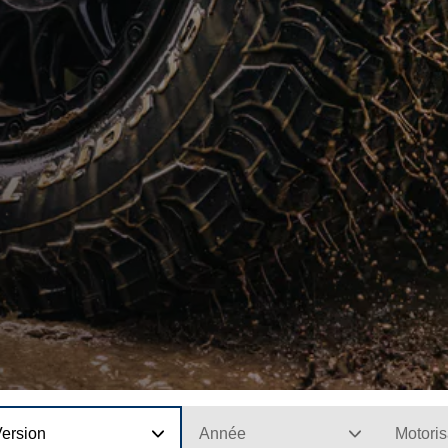
Version
Année
Motoris