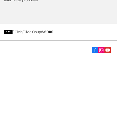
alternative proposée
/
Civic
Civic Coupé
2009
Choisir le bon pneu
Nos dernières innovations
Nous sommes BFGoodrich
Aide et support