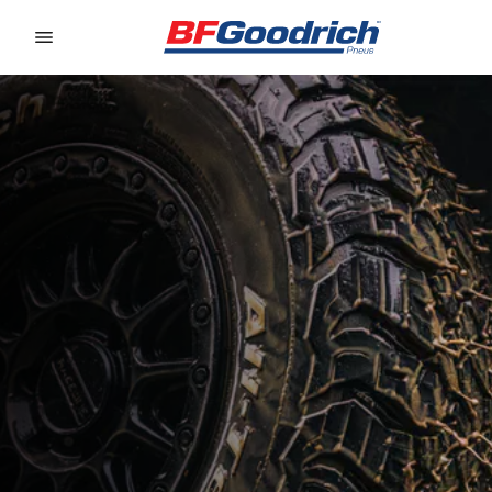
Go to page content
Go to page navigation