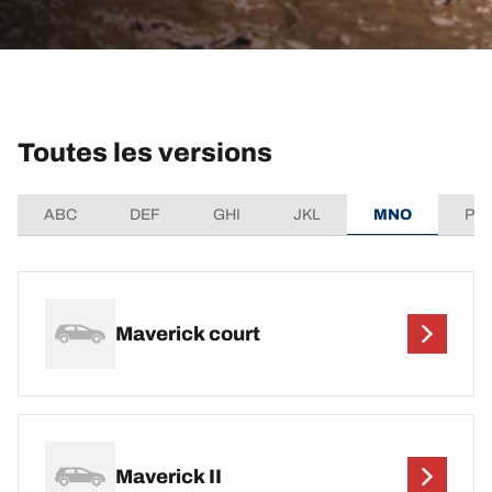
Toutes les versions
ABC
DEF
GHI
JKL
MNO
PQ
Maverick court
Maverick II