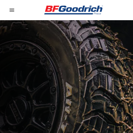
Go to page content
Go to page navigation