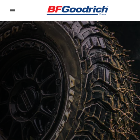
Go to page content
Go to page navigation