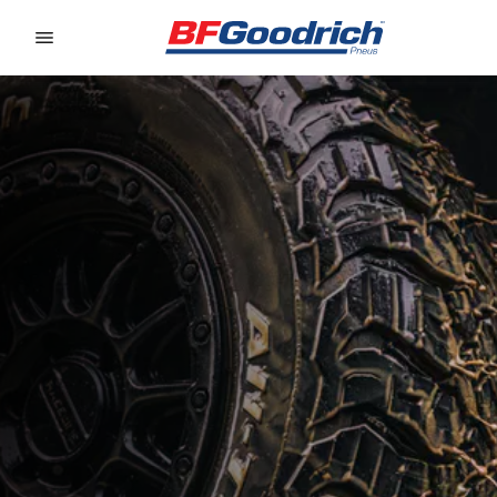
Go to page content
Go to page navigation