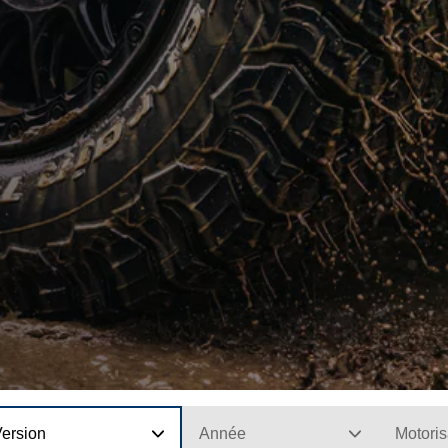
Version
Année
Motoris