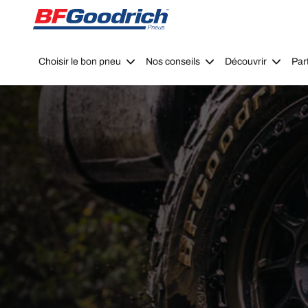
Go to page content
Go to page navigation
Choisir le bon pneu
Nos conseils
Découvrir
Par