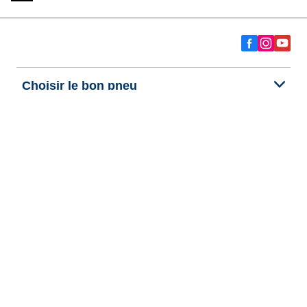
Choisir le bon pneu
Nos dernières innovations
Nous sommes BFGoodrich
Aide et support
Données personnelles
Cookies
Informations legales