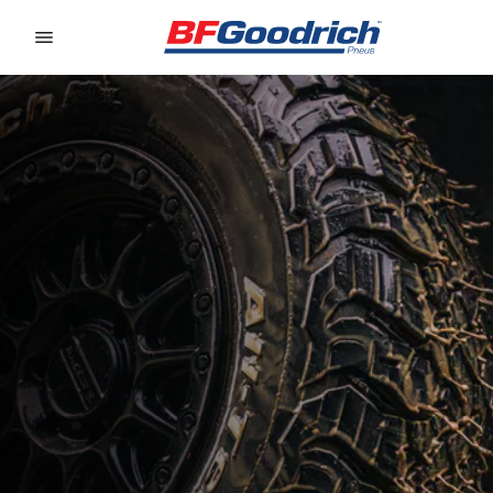
Go to page content
Go to page navigation