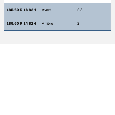
185/60 R 14 82H
Avant
2.3
185/60 R 14 82H
Arrière
2
Mentions légales
Les indices de charge et/ou de vitesse affichés peuvent différer
légèrement de la dimension d'origine spécifiée sur l'étiquette du
véhicule. En tant que professionnel qualifié, votre revendeur de
pneus sera en mesure de :
1. Vous informer si l'indice de charge et/ou de vitesse des pneus de
remplacement est différent de celui des pneus d'origine.
2. Déterminer si la pression du pneu devrait être adaptée à la taille