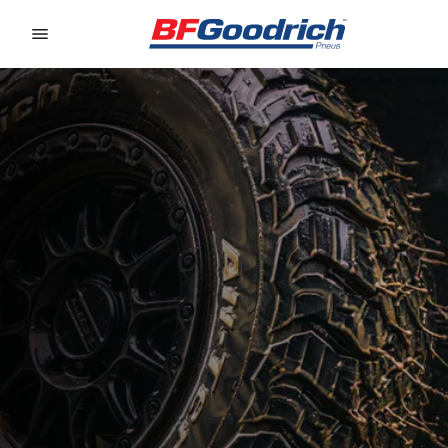
Go to page content
Go to page navigation