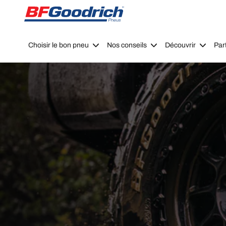
Go to page content
Go to page navigation
Choisir le bon pneu
Nos conseils
Découvrir
Par