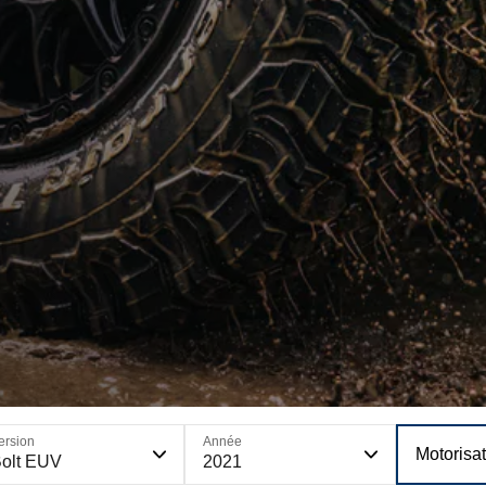
ersion
Année
Motorisa
olt EUV
2021