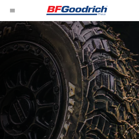
Go to page content
Go to page navigation