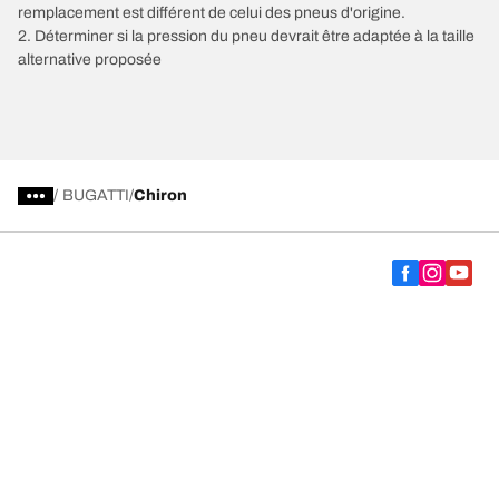
remplacement est différent de celui des pneus d'origine.
2. Déterminer si la pression du pneu devrait être adaptée à la taille
alternative proposée
/
BUGATTI
Chiron
Choisir le bon pneu
Nos dernières innovations
Nous sommes BFGoodrich