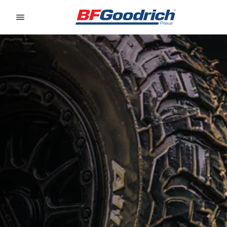
Go to page content
Go to page navigation