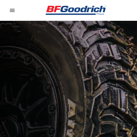
Go to page content
Go to page navigation