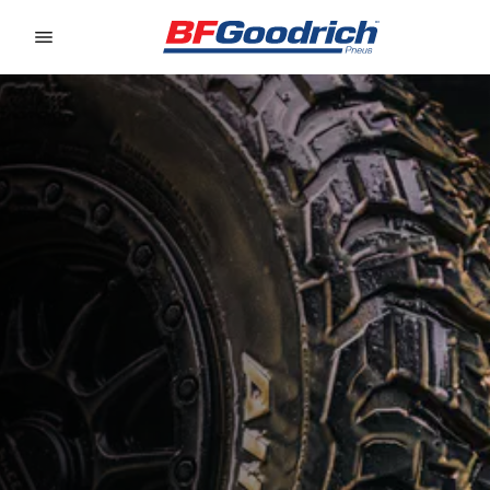
Go to page content
Go to page navigation