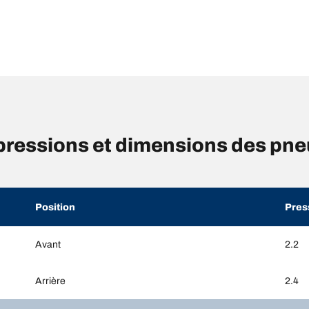
ressions et dimensions des pn
Position
Pres
Avant
2.2
Arrière
2.4