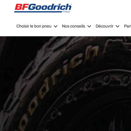
Go to page content
Go to page navigation
Choisir le bon pneu
Nos conseils
Découvrir
Par