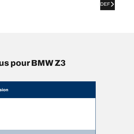
DEF
eus pour BMW Z3
sion