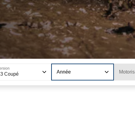
ersion
Année
Motoris
Z3 Coupé