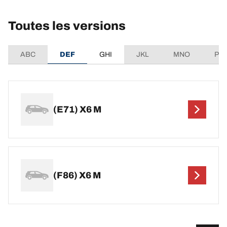
Toutes les versions
ABC
DEF
GHI
JKL
MNO
PQ
(E71) X6 M
(F86) X6 M