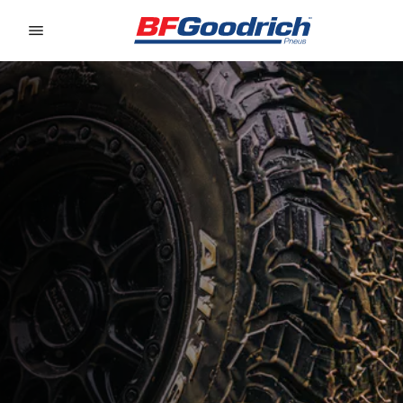
Go to page content
Go to page navigation