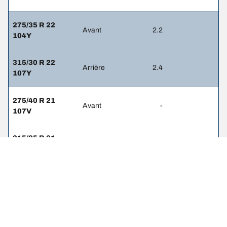
275/35 R 22
Avant
2.2
104Y
315/30 R 22
Arrière
2.4
107Y
275/40 R 21
Avant
-
107V
315/35 R 21
Arrière
-
111V
275/40 R 20
Avant
-
110V
275/40 R 20
Arrière
-
110V