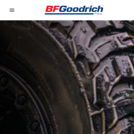
Go to page content
Go to page navigation