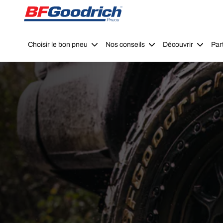
Go to page content
Go to page navigation
Choisir le bon pneu
Nos conseils
Découvrir
Par