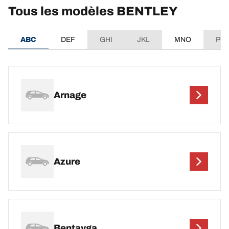
Tous les modèles BENTLEY
ABC
DEF
GHI
JKL
MNO
PQ
Arnage
Azure
Bentayga