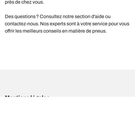
près de chez vous.
Des questions ? Consultez notre section d'aide ou
contactez-nous. Nos experts sont à votre service pour vous
offrir les meilleurs conseils en matière de pneus.
Mentions légales
Les indices de charge et/ou de vitesse affichés peuvent différer
légèrement de la dimension d'origine spécifiée sur l'étiquette du
véhicule. En tant que professionnel qualifié, votre revendeur de
pneus sera en mesure de :
1. Vous informer si l'indice de charge et/ou de vitesse des pneus de