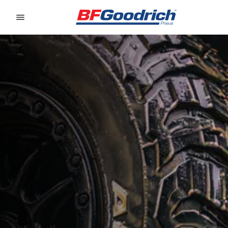
Go to page content
Go to page navigation