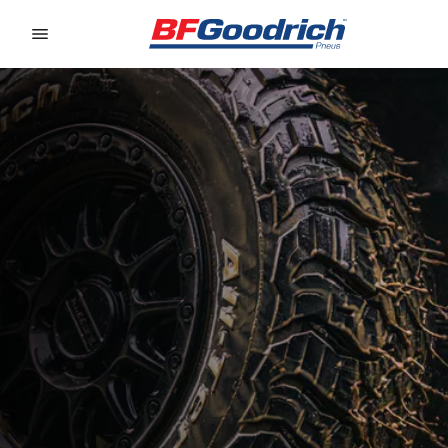
Go to page content
Go to page navigation