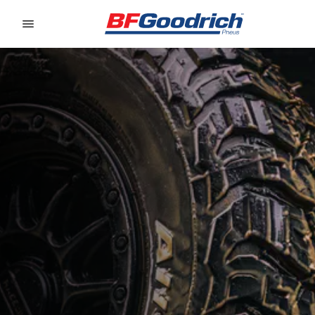
Go to page content
Go to page navigation