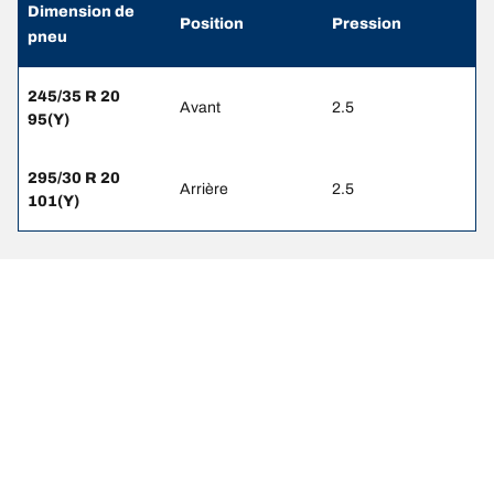
Dimension de
Position
Pression
pneu
245/35 R 20
Avant
2.5
95(Y)
295/30 R 20
Arrière
2.5
101(Y)
Mentions légales
Les indices de charge et/ou de vitesse affichés peuvent différer
légèrement de la dimension d'origine spécifiée sur l'étiquette du