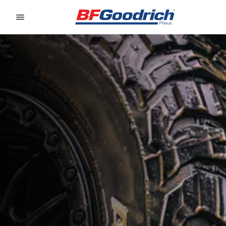
Go to page content
Go to page navigation