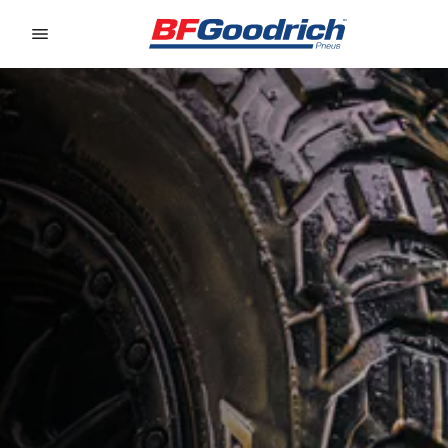
Go to page content
Go to page navigation