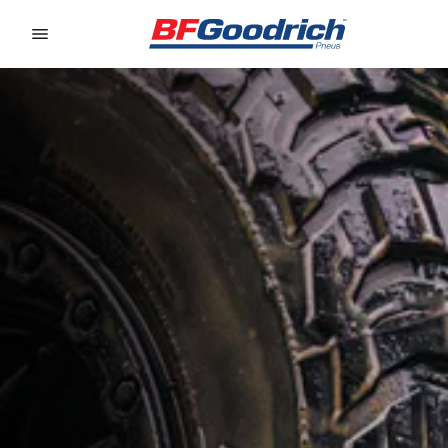
Go to page content
Go to page navigation