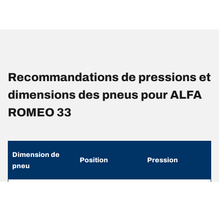
Recommandations de pressions et
dimensions des pneus pour ALFA
ROMEO 33
Dimension de
Position
Pression
pneu
175/65 R 14 82H
Avant
2.2
175/65 R 14 82H
Arrière
1.8