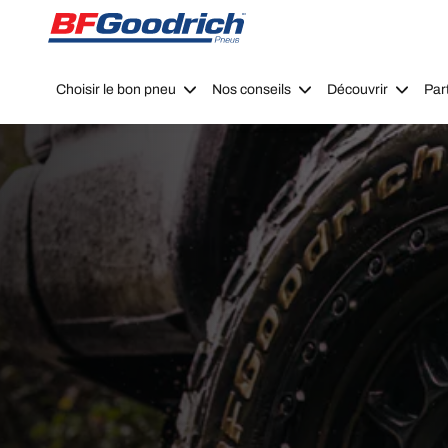
Go to page content
Go to page navigation
Choisir le bon pneu
Nos conseils
Découvrir
Par