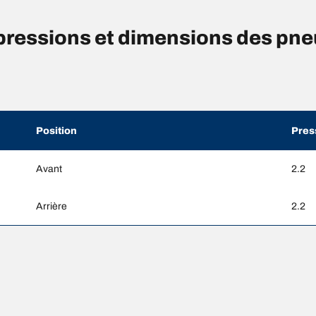
ressions et dimensions des pn
Position
Pres
Avant
2.2
Arrière
2.2