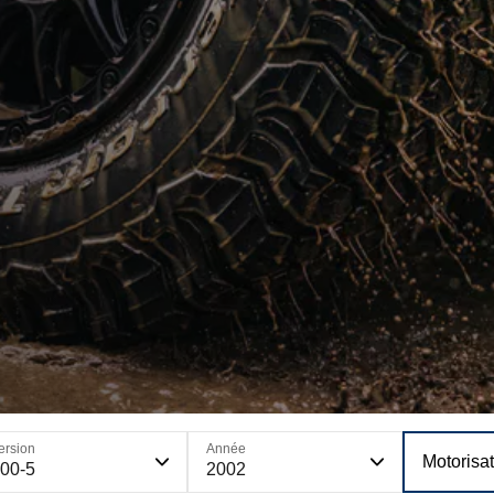
ersion
Année
Motorisa
00-5
2002