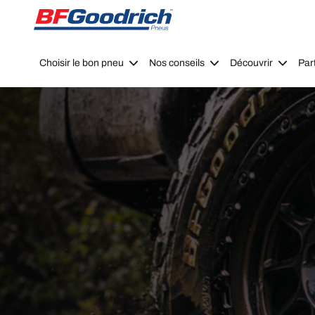
Go to page content
Go to page navigation
Choisir le bon pneu
Nos conseils
Découvrir
Par