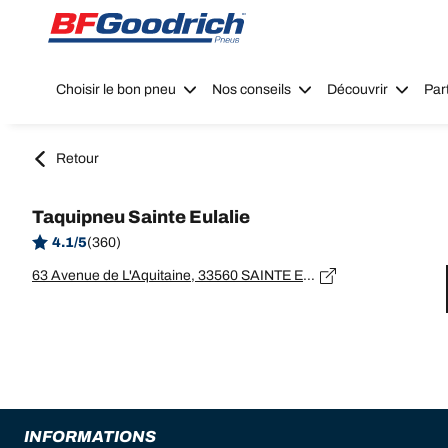
Go to page content
Go to page navigation
Choisir le bon pneu
Nos conseils
Découvrir
Par
Retour
Taquipneu Sainte Eulalie
4.1/5
(360)
63 Avenue de L'Aquitaine, 33560 SAINTE EULALIE
INFORMATIONS