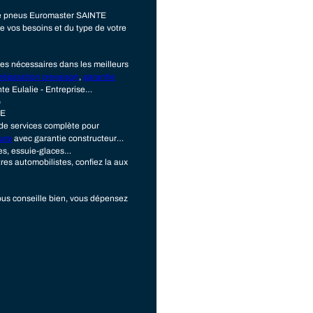
ge pneus Euromaster SAINTE
e vos besoins et du type de votre
es nécessaires dans les meilleurs
réparation crevaison
,
garantie
te Eulalie - Entreprise
)
IE
 de services complète pour
ture
avec garantie constructeur
es, essuie-glaces…
tres automobilistes, confiez la aux
us conseille bien, vous dépensez