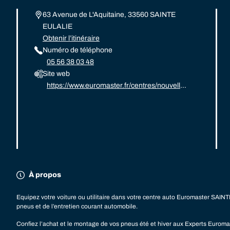
63 Avenue de L'Aquitaine, 33560 SAINTE
EULALIE
Obtenir l’itinéraire
Numéro de téléphone
05 56 38 03 48
Site web
https://www.euromaster.fr/centres/nouvelle-
aquitaine/sainte-eulalie/taquipneu-sainte-e
ulalie
À propos
Equipez votre voiture ou utilitaire dans votre centre auto Euromaster SAINT
pneus et de l’entretien courant automobile.
Confiez l’achat et le montage de vos pneus été et hiver aux Experts Euroma