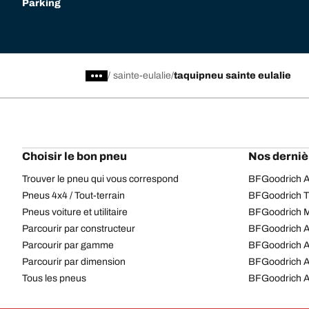
Parking
/
sainte-eulalie
taquipneu sainte eulalie
Choisir le bon pneu
Nos derniè
Trouver le pneu qui vous correspond
BFGoodrich Al
Pneus 4x4 / Tout-terrain
BFGoodrich Tra
Pneus voiture et utilitaire
BFGoodrich M
Parcourir par constructeur
BFGoodrich A
Parcourir par gamme
BFGoodrich 
Parcourir par dimension
BFGoodrich A
Tous les pneus
BFGoodrich A