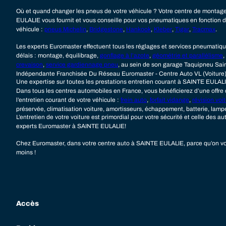
Où et quand changer les pneus de votre véhicule ? Votre centre de monta
EULALIE vous fournit et vous conseille pour vos pneumatiques en fonction d
véhicule :
pneus Michelin
,
Bridgestone
,
Hankook
,
Kleber
,
Tigar
,
Tracmax
.
Les experts Euromaster effectuent tous les réglages et services pneumatiqu
délais : montage, équilibrage,
gonflage à l’azote
,
géométrie et parallélisme
,
crevaison
,
service gardiennage pneu
, au sein de son garage Taquipneu Sain
Indépendante Franchisée Du Réseau Euromaster - Centre Auto VL (Voiture
Une expertise sur toutes les prestations entretien courant à SAINTE EULAL
Dans tous les centres automobiles en France, vous bénéficierez d’une offre
l’entretien courant de votre véhicule :
frein auto
,
forfait vidange
,
révision voi
préservée,
climatisation voiture
, amortisseurs, échappement, batterie, lamp
L’entretien de votre voiture est primordial pour votre sécurité et celle des au
experts Euromaster à SAINTE EULALIE!
Chez Euromaster, dans votre centre auto à SAINTE EULALIE, parce qu’on vo
moins !
Accès