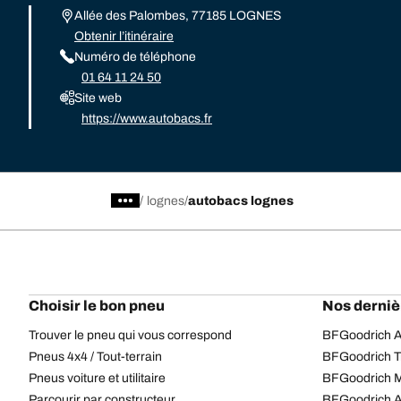
Allée des Palombes, 77185 LOGNES
Obtenir l’itinéraire
Numéro de téléphone
01 64 11 24 50
Site web
https://www.autobacs.fr
/
lognes
autobacs lognes
Choisir le bon pneu
Nos derniè
Trouver le pneu qui vous correspond
BFGoodrich Al
Pneus 4x4 / Tout-terrain
BFGoodrich Tra
Pneus voiture et utilitaire
BFGoodrich M
Parcourir par constructeur
BFGoodrich A