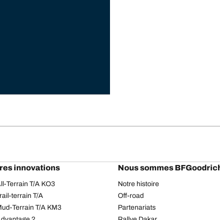
res innovations
Nous sommes BFGoodric
l-Terrain T/A KO3
Notre histoire
il-terrain T/A
Off-road
ud-Terrain T/A KM3
Partenariats
dvantage 2
Rallye Dakar