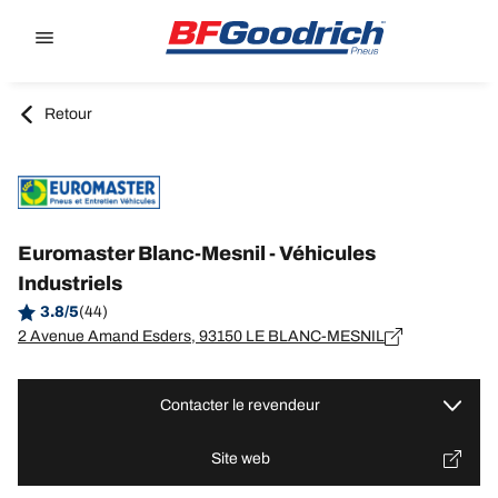
Go to page content
Go to page navigation
Retour
Euromaster Blanc-Mesnil - Véhicules
Industriels
3.8/5
(44)
2 Avenue Amand Esders, 93150 LE BLANC-MESNIL
Contacter le revendeur
Site web