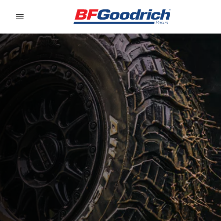
Go to page content
Go to page navigation