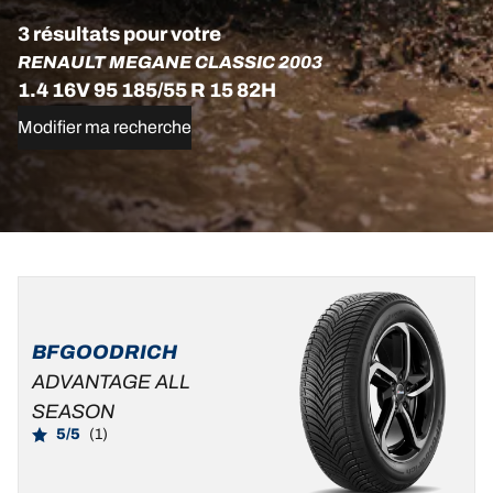
3 résultats pour votre
RENAULT MEGANE CLASSIC 2003
1.4 16V 95 185/55 R 15 82H
Modifier ma recherche
185/55R15
185/55R15
185/55R15
82H
82H
82T
ADVANTAGE
ADVANTAGE
D
B
68 dB
BFGOODRICH
ALL-
D
B
69 dB
ADVANTAGE ALL
SEASON
SEASON
D
B
69 dB
5/5
(1)