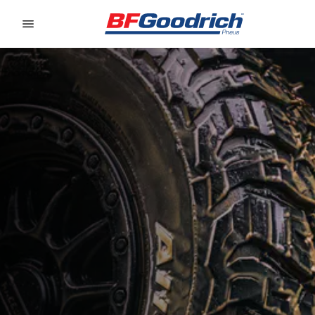
Go to page content
Go to page navigation