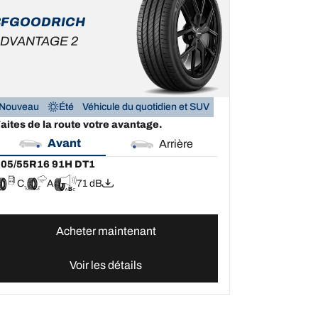
BFGOODRICH
DVANTAGE 2
Nouveau
Été
Véhicule du quotidien et SUV
aites de la route votre avantage.
Avant
Arrière
205/55R16 91H DT1
C
A
71 dB
Acheter maintenant
Voir les détails