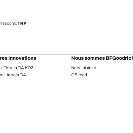
orrespond
TRP
res innovations
Nous sommes BFGoodric
l-Terrain T/A KO3
Notre histoire
il-terrain T/A
Off-road
ud-Terrain T/A KM3
Partenariats
dvantage 2
Rallye Dakar
Advantage 2 SUV
Red Bull
dvantage All-season
dvantage SUV All-season
Votre configuration