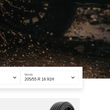
Monte
205/55 R 16 91H
205/55R16 91H DT1
C
A
71 dB