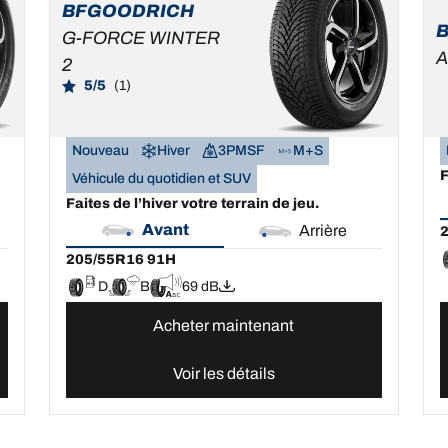
BFGOODRICH
G-FORCE WINTER
A
2
5/5
(1)
Nouveau
Hiver
3PMSF
M+S
F
Véhicule du quotidien et SUV
Faites de l’hiver votre terrain de jeu.
Avant
Arrière
205/55R16 91H
D
B
69 dB
Acheter maintenant
Voir les détails