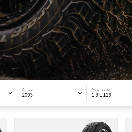
Année
Motorisation
2003
1.8 L 116
205/55R16 91H
D
B
69 dB