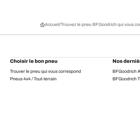
Accueil
Trouvez le pneu BFGoodrich qui vous c
Choisir le bon pneu
Nos derniè
Trouver le pneu qui vous correspond
BFGoodrich Al
Pneus 4x4 / Tout-terrain
BFGoodrich Tra
Pneus voiture et utilitaire
BFGoodrich M
Parcourir par constructeur
BFGoodrich A
Parcourir par gamme
BFGoodrich 
Parcourir par dimension
BFGoodrich A
Tous les pneus
BFGoodrich A