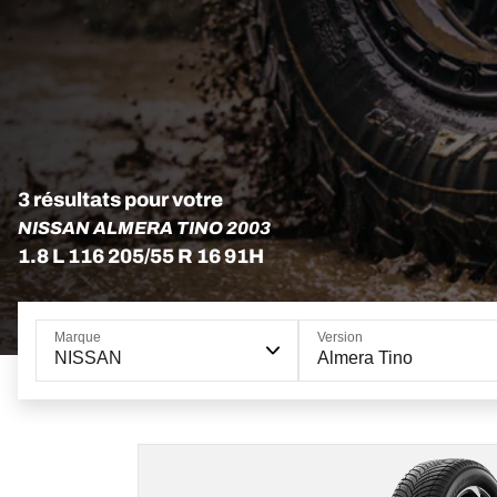
3 résultats pour votre
NISSAN ALMERA TINO 2003
1.8 L 116 205/55 R 16 91H
Marque
Version
NISSAN
Almera Tino
205/55R16 91H
ADVANTAGE ALL-