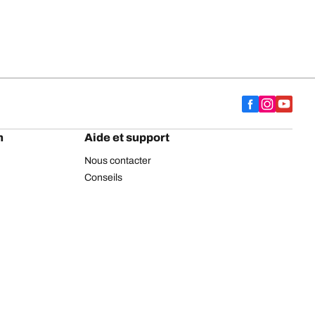
h
Aide et support
Nous contacter
Conseils
Marquage européen
Pneus BFGoodrich Poids-lourds