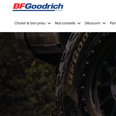
Go to page content
Go to page navigation
Choisir le bon pneu
Nos conseils
Découvrir
Par