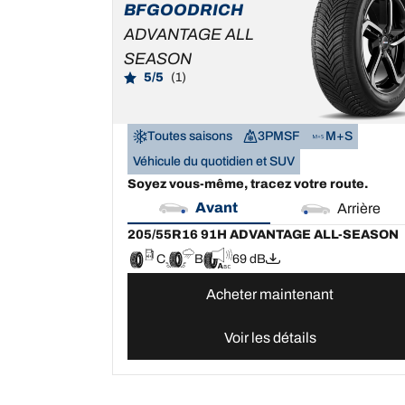
SEASON
BFGOODRICH
C
B
69 dB
ADVANTAGE ALL
SEASON
5/5
(1)
Toutes saisons
3PMSF
M+S
Véhicule du quotidien et SUV
Soyez vous-même, tracez votre route.
Avant
Arrière
205/55R16 91H ADVANTAGE ALL-SEASON
C
B
69 dB
Acheter maintenant
Voir les détails