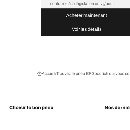
conforme à la législation en vigueur
Acheter maintenant
Voir les détails
Accueil
Trouvez le pneu BFGoodrich qui vous c
Choisir le bon pneu
Nos derniè
Trouver le pneu qui vous correspond
BFGoodrich Al
Pneus 4x4 / Tout-terrain
BFGoodrich Tra