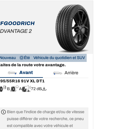
95/55R16 91V XL DT1
B
A
72 dB
BFGOODRICH
DVANTAGE 2
Nouveau
Été
Véhicule du quotidien et SUV
aites de la route votre avantage.
Avant
Arrière
95/55R16 91V XL DT1
B
A
72 dB
Bien que l'indice de charge et/ou de vitesse
puisse différer de votre recherche, ce pneu
est compatible avec votre véhicule et