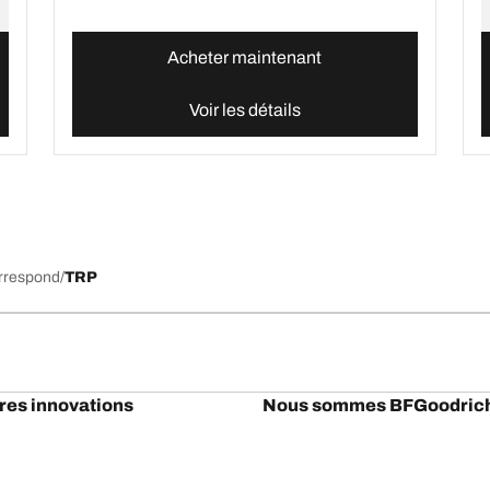
Acheter maintenant
Voir les détails
orrespond
TRP
res innovations
Nous sommes BFGoodric
l-Terrain T/A KO3
Notre histoire
il-terrain T/A
Off-road