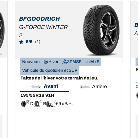
195/55R16 91H
1
D
B
69 dB
BFGOODRICH
G-FORCE WINTER
A
2
5/5
(1)
Nouveau
Hiver
3PMSF
M+S
F
Véhicule du quotidien et SUV
Faites de l’hiver votre terrain de jeu.
Avant
Arrière
1
195/55R16 91H
D
B
69 dB