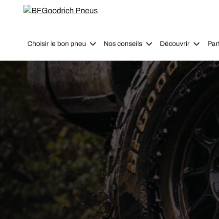
Go to page content
Go to page navigation
Choisir le bon pneu
Nos conseils
Découvrir
Par