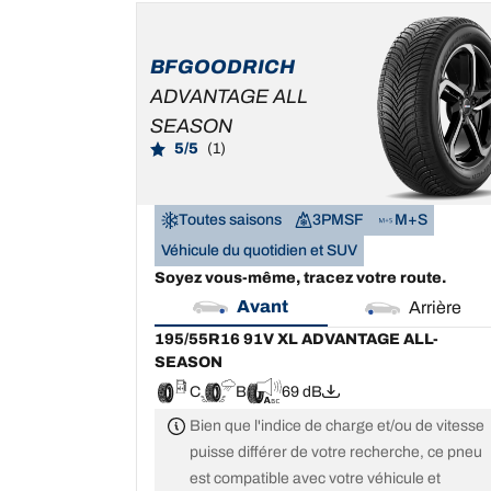
195/55R16 91V XL
ADVANTAGE ALL-
SEASON
BFGOODRICH
C
B
69 dB
ADVANTAGE ALL
SEASON
5/5
(1)
Toutes saisons
3PMSF
M+S
Véhicule du quotidien et SUV
Soyez vous-même, tracez votre route.
Avant
Arrière
195/55R16 91V XL ADVANTAGE ALL-
SEASON
C
B
69 dB
Bien que l'indice de charge et/ou de vitesse
puisse différer de votre recherche, ce pneu
est compatible avec votre véhicule et