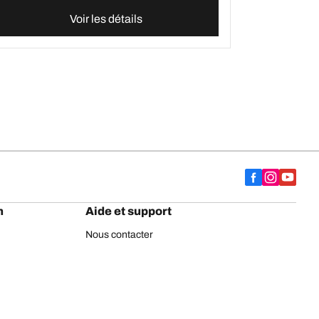
Voir les détails
h
Aide et support
Nous contacter
Conseils
Marquage européen
Pneus BFGoodrich Poids-lourds