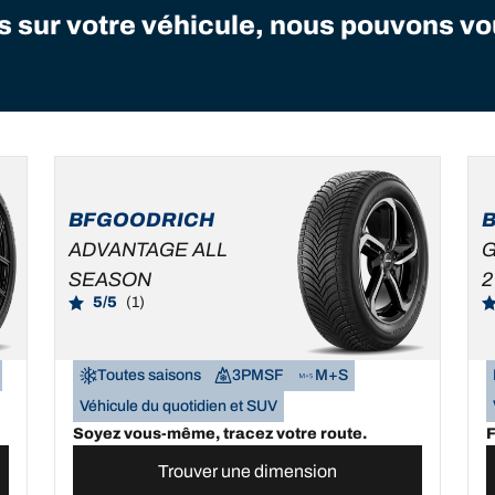
ns sur votre véhicule, nous pouvons 
BFGOODRICH
ADVANTAGE ALL
G
SEASON
2
5/5
(1)
Toutes saisons
3PMSF
M+S
Véhicule du quotidien et SUV
Soyez vous-même, tracez votre route.
F
Trouver une dimension