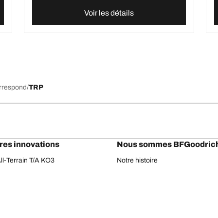
Voir les détails
orrespond
TRP
res innovations
Nous sommes BFGoodric
l-Terrain T/A KO3
Notre histoire
il-terrain T/A
Off-road
ud-Terrain T/A KM3
Partenariats
dvantage 2
Rallye Dakar
Advantage 2 SUV
Red Bull